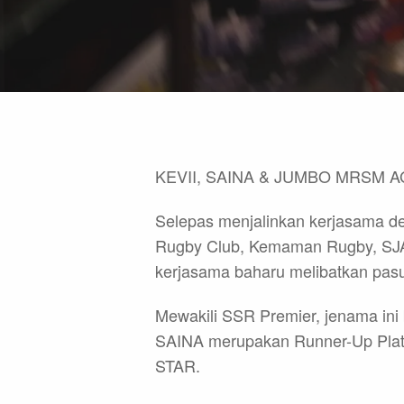
KEVII, SAINA & JUMBO MRSM A
Selepas menjalinkan kerjasama de
Rugby Club, Kemaman Rugby, SJA
kerjasama baharu melibatkan pas
Mewakili SSR Premier, jenama ini
SAINA merupakan Runner-Up Plate
Hit enter to search or ESC to close
STAR.