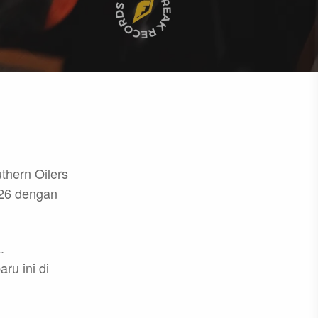
thern Oilers
026 dengan
.
u ini di