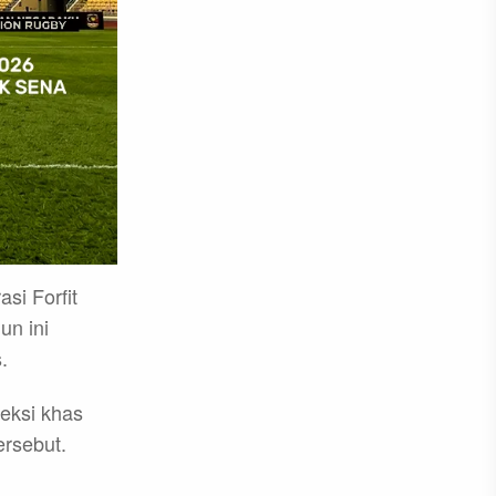
i Forfit
un ini
.
eksi khas
ersebut.